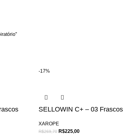
ratório”
-17%
rascos
SELLOWIN C+ – 03 Frascos
XAROPE
R$
225,00
R$
269,70