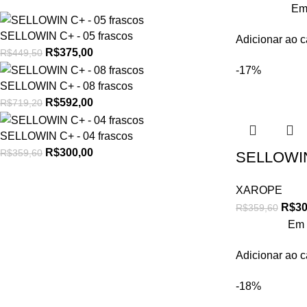
Em
SELLOWIN C+ - 05 frascos
Adicionar ao c
R$
375,00
R$
449,50
-17%
SELLOWIN C+ - 08 frascos
R$
592,00
R$
719,20
SELLOWIN C+ - 04 frascos
R$
300,00
R$
359,60
SELLOWIN 
XAROPE
R$
30
R$
359,60
Em 
Adicionar ao c
-18%