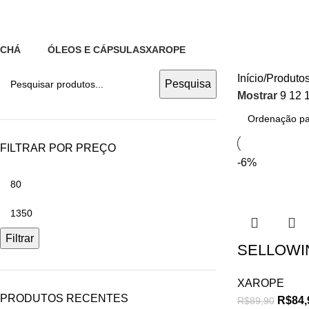
Remédio para doenças no Sistema 
CHÁ
ÓLEOS E CÁPSULAS
XAROPE
0 Produtos
0 Produtos
12 Produtos
Início
Produtos
Pesquisa
Mostrar
9
12
FILTRAR POR PREÇO
-6%
Filtrar
SELLOWIN 
XAROPE
PRODUTOS RECENTES
R$
84,
R$
89,90