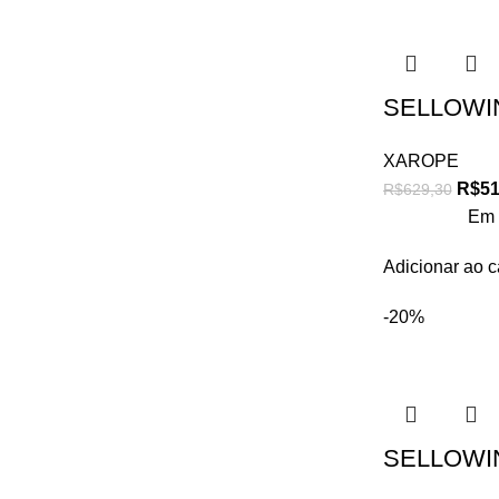
SELLOWIN 
XAROPE
R$
51
R$
629,30
Em 
Adicionar ao c
-20%
SELLOWIN 