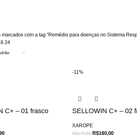
Respiratório
 marcados com a tag “Remédio para doenças no Sistema Respi
18
24
-11%
C+ – 01 frasco
SELLOWIN C+ – 02 f
XAROPE
90
R$
160,00
R$
179,80